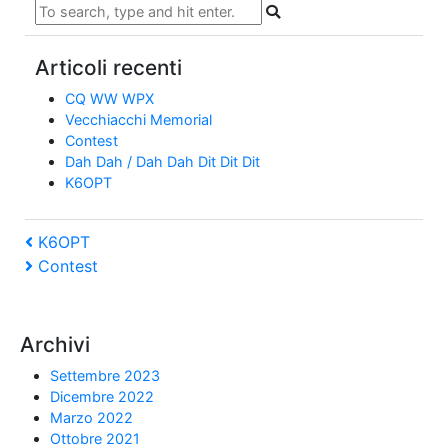
Articoli recenti
CQ WW WPX
Vecchiacchi Memorial
Contest
Dah Dah / Dah Dah Dit Dit Dit
K6OPT
Navigazione
Previous
K6OPT
Post
Next
Contest
articoli
Post
Archivi
Settembre 2023
Dicembre 2022
Marzo 2022
Ottobre 2021